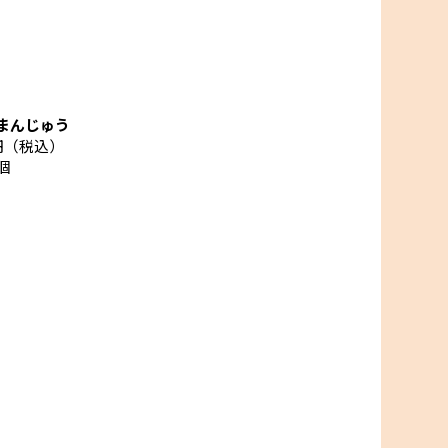
まんじゅう
円（税込）
個
みつラングドシャ
どら焼き
80円（税込）
80円（税込）
円（税込）
円（税込）
個
個
個
個