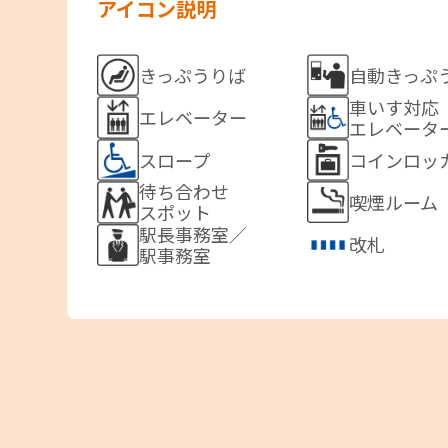
アイコン説明
自動きっぷ
きっぷうりば
車いす対応
エレベーター
エレベータ
スロープ
コインロッ
待ち合わせ
喫煙ルーム
スポット
駅長事務室／
改札
駅事務室