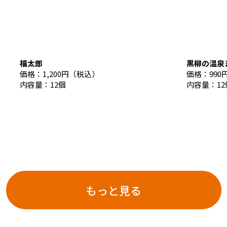
東海新幹線の駅店舗で駅弁が受取れる駅弁予約サイトです。
福太郎
黒柳の温泉
価格：1,200円（税込）
価格：990
内容量：12個
内容量：12
桔梗信玄餅
富士山バームバニラ
みしまコロッケぱん
みしまフルーティキャロット
富士山頂
富士山はち
いちご大福
まんぷく芋
価格：1,618円（税込）
価格：1,296円（税込）
価格：352円（税込）
価格：315円（税込）
価格：1,3
価格：1,0
価格：400
価格：363
内容量：8個
内容量：1個
内容量：1個
内容量：1個
内容量：6
内容量：10
内容量：1
内容量：1