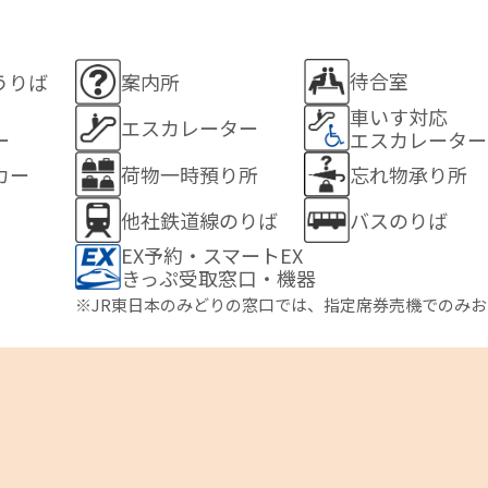
待合室
うりば
案内所
車いす対応
エスカレーター
ー
エスカレーター
カー
荷物一時預り所
忘れ物承り所
他社鉄道線のりば
バスのりば
EX予約・スマートEX
きっぷ受取窓口・機器
※JR東日本のみどりの窓口では、指定席券売機でのみ