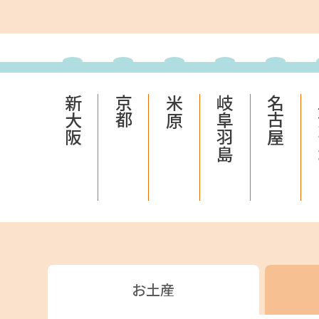
JR東海MARKET
自社
新大阪
京都
米原
岐阜羽島
名古屋
JR東海MARKET
楽天
お土産