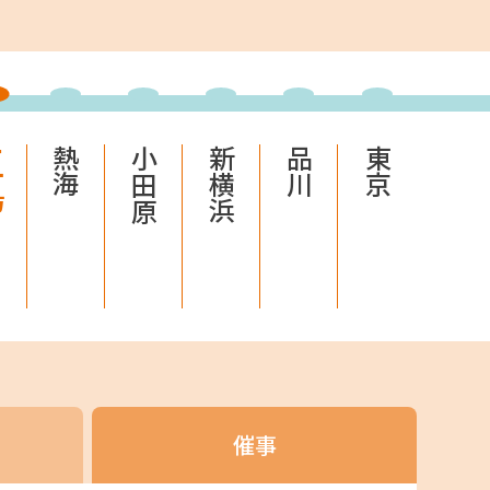
などを取り揃えたサイトです。
ーケット
島
熱海
小田原
新横浜
品川
東京
サイトです。
催事