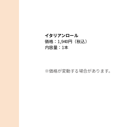
イタリアンロール
JR東海MARKET
価格：1,940円（税込）
内容量：1本
うなぎパイ
猪最中
金印わさび漬
伊豆山海おぼろ寿司
価格：1,155円（税込）
価格：1,170円（税込）
価格：648円（税込）
価格：1,250円（税込）
内容量：12本
内容量：6個
内容量：100g
内容量：1個
※価格が変動する場合があります。