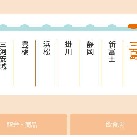
駅ナカみやげやこだわりの鉄道グッズ、オンライン限定商品
ECサイト
楽天市場
auPayマ
三河安城
豊橋
浜松
掛川
静岡
新富士
三
特産品や名産品たちを産地からみなさまのもとへお届けする
市場
auPayマーケット
駅弁・商品
飲食店