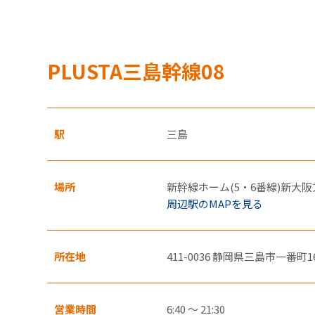
・一度の
・クレジ
す。
PLUSTA三島幹線08
・クレジ
JR東海MARKET
電
駅
三島
場所
新幹線ホーム(5・6番線)新大
周辺駅のMAPを見る
所在地
411-0036 静岡県三島市一番町1
営業時間
6:40 ～ 21:30