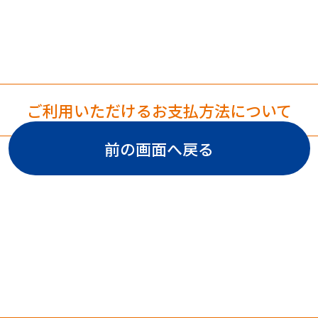
トフォン等(モバイル端末)の液晶画面に傷やヒビがある場合は
ンできない場合があります。
(電子たばこ本体、カートンのみ)、郵便切手、テレフォンカー
ご利用いただけるお支払方法について
OSAカードの購入にはご利用いただけません。
のチャージはできません。
前の画面へ戻る
レジットカード・電子マネー・TOKAI STATION POINT・他
コード決済との併用支払いはできません。
足等の場合は現金・クレジットカード・電子マネー・他のバー
決済に決済手段を変更し、ご購入金額全額をお支払いくださ
お会計でのお支払い金額の上限は、各ペイメント会社により異
す。