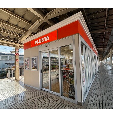
ECサイト
楽天市場
auPayマ
000円（税込）以上のクレジットカード支払いについては暗証番
力、
特産品や名産品たちを産地からみなさまのもとへお届けする
は「クレジット売上票クレジット会社控え（お店控）」にサイ
ただきます。
い回数は1回払いのみです。
市場
auPayマーケット
手、テレフォンカード、POSAカードのご購入にはご利用いた
せん。
お会計でのご利用可能上限金額は、お客さまと各カード会社と
約・ご利用状況により異なります。