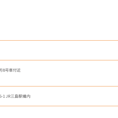
お会計での複数枚のクレジットカードの併用はできません。
東海新幹線の駅店舗で駅弁が受取れる駅弁予約サイトです。
ットカード裏面には、カード契約者ご本人のサインが必要で
ットカードはカード契約者ご本人しかご利用いただけません。
子マネー
阪方8号車付近
6-1 JR三島駅構内