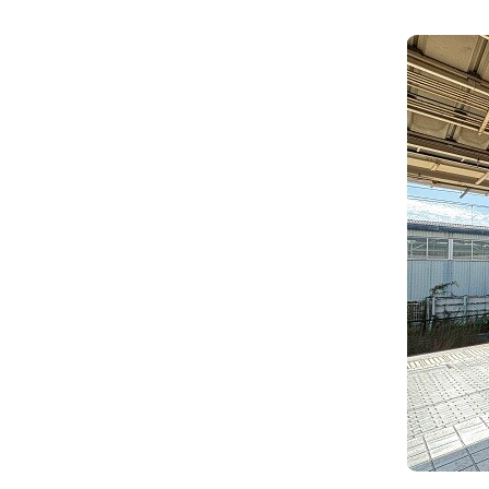
JR東海MARKET
自社
・30,
号の入
もしく
ンをい
・お支払
JR東海MARKET
楽天
・郵便切
だけま
・一度の
のご契