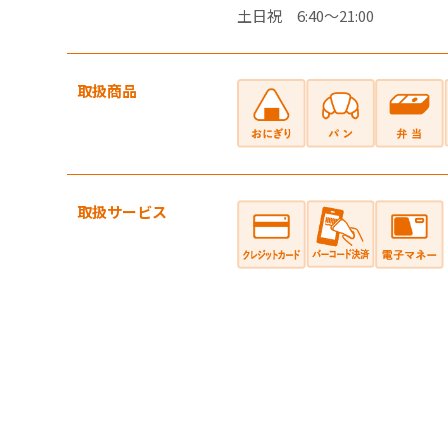
土日祝 6:40～21:00
・郵便切
だけま
・店舗で
取扱商品
・一度に
・他の電
バ
取扱サービス