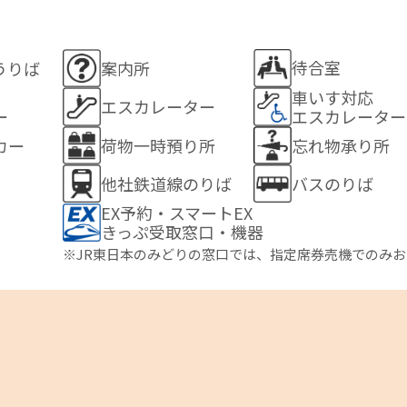
待合室
うりば
案内所
車いす対応
エスカレーター
ー
エスカレーター
カー
荷物一時預り所
忘れ物承り所
他社鉄道線のりば
バスのりば
EX予約・スマートEX
きっぷ受取窓口・機器
※JR東日本のみどりの窓口では、指定席券売機でのみ