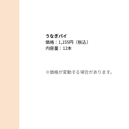
うなぎパイ
JR東海MARKET
価格：1,155円（税込）
内容量：12本
黒はんぺん
黒大奴
釜揚げしらす缶詰
価格：810円（税込）
価格：1,350円（税込）
価格：432円（税込）
内容量：10枚
内容量：15個
内容量：40ｇ
※価格が変動する場合があります。