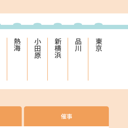
などを取り揃えたサイトです。
ーケット
島
熱海
小田原
新横浜
品川
東京
サイトです。
催事