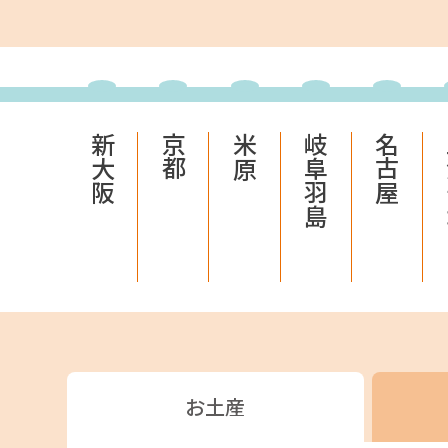
JR東海MARKET
自社
新大阪
京都
米原
岐阜羽島
名古屋
JR東海MARKET
楽天
お土産