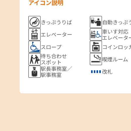
アイコン説明
自動きっぷ
きっぷうりば
車いす対応
エレベーター
エレベータ
スロープ
コインロッ
待ち合わせ
喫煙ルーム
スポット
駅長事務室／
改札
駅事務室