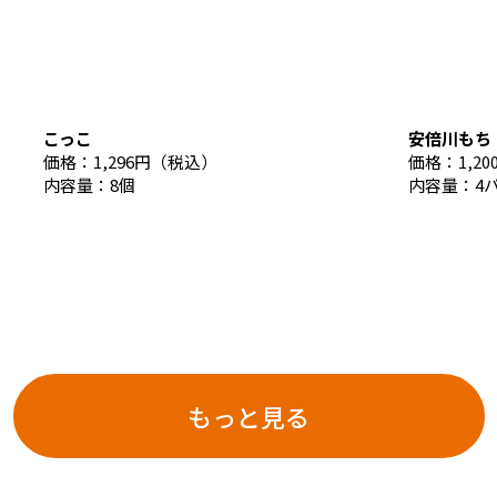
東海新幹線の駅店舗で駅弁が受取れる駅弁予約サイトです。
こっこ
安倍川もち
価格：1,296円（税込）
価格：1,2
内容量：8個
内容量：4
わさび漬特製樽入
静岡抹茶バウムクーヘン
追分羊羹
8の字
価格：810円（税込）
価格：1,450円（税込）
価格：1,3
価格：410
内容量：180g
内容量：1個
内容量：30
内容量：10