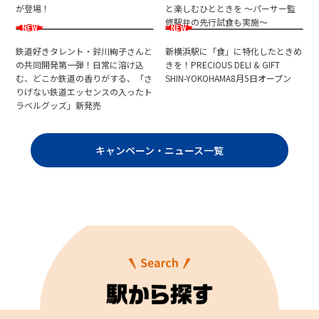
が登場！
と楽しむひとときを ～パーサー監
修駅弁の先行試食も実施～
鉄道好きタレント・鈴川絢子さんと
新横浜駅に「食」に特化したときめ
の共同開発第一弾！日常に溶け込
きを！PRECIOUS DELI & GIFT
む、どこか鉄道の香りがする、「さ
SHIN-YOKOHAMA8月5日オープン
りげない鉄道エッセンスの入ったト
ラベルグッズ」新発売
キャンペーン・ニュース一覧