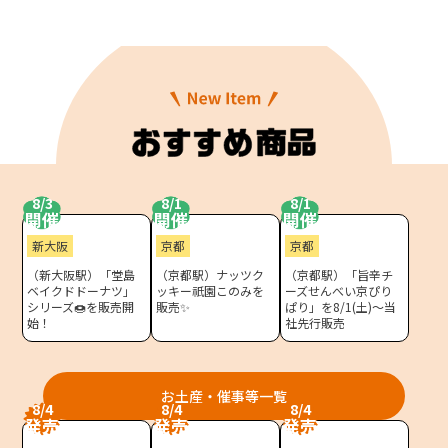
どを取り揃えたサイトです。
モバイルオーダーサービス
JR東海MARKET
自社ECサイト
楽天市場
auPayマーケット
採用情報
お問い合わせ・FAQ
8/3
8/1
8/1
開催
開催
開催
特産品や名産品たちを産地からみなさまのもとへお届けするサ
新大阪
京都
京都
イトです。
（新大阪駅）「堂島
（京都駅）ナッツク
（京都駅）「旨辛チ
JR東海MARKET
楽天市場
ベイクドドーナツ」
ッキー祇園このみを
ーズせんべい京ぴり
auPayマーケット
シリーズ🍩を販売開
販売✨
ぱり」を8/1(土)～当
始！
社先行販売
お土産・催事等一覧
8/4
8/4
8/4
発売
発売
発売