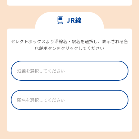
JR線
セレクトボックスより沿線名・駅名を選択し、表示される各
店舗ボタンをクリックしてください
沿線を選択してください
[ 関東エリア ] 東海道本線/横須賀線/京浜東北線/山
[ 静岡エリア ] 御殿場線
[ 静岡エリア ] 東海道本線
[ 愛知・岐阜・三重エリア ] 太多線
[ 愛知・岐阜・三重エリア ] 関西本線
[ 愛知・岐阜・三重エリア ] 紀勢本線
[ 愛知・岐阜・三重エリア ] 参宮線
[ 愛知・岐阜・三重エリア ] 高山本線
[ 愛知・岐阜・三重エリア ] 武豊線
[ 愛知・岐阜・三重エリア ] 中央本線
[ 愛知・岐阜・三重エリア ] 東海道本線
[ 愛知・岐阜・三重エリア ] 名松線
手線
駅名を選択してください