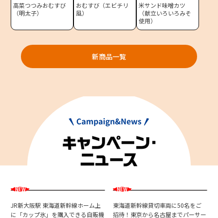
高菜つつみおむすび
おむすび（エビチリ
米サンド味噌カツ
（明太子）
風）
（献立いろいろみそ
東海新幹線の駅店舗で駅弁が受取れる駅弁予約サイトです。
使用）
JR東海MARKET
新商品一覧
JR新大阪駅 東海道新幹線ホーム上
東海道新幹線貸切車両に50名をご
に「カップ氷」を購入できる自販機
招待！東京から名古屋までパーサー