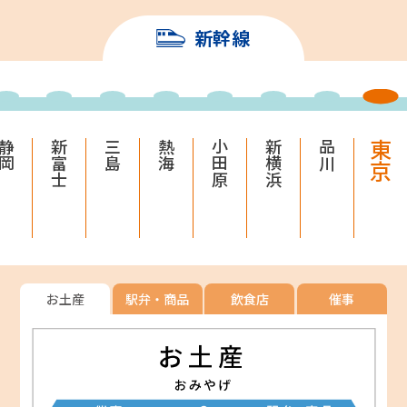
新幹線
静岡
新富士
三島
熱海
小田原
新横浜
品川
東京
お土産
駅弁・商品
飲食店
催事