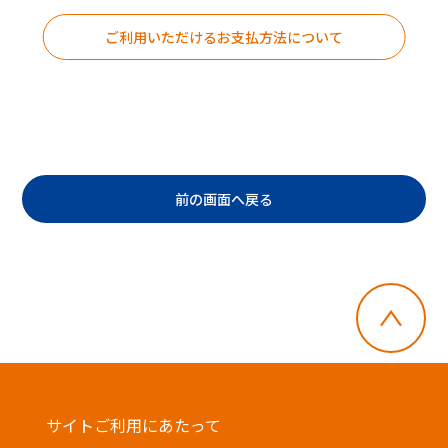
ご利用いただけるお支払方法について
前の画面へ戻る
・郵便切手、テレフォンカード、POSAカー
ドのご購入にはご利用いただけません。
・店舗でのチャージはできません。
サイトご利用にあたって
・一度に複数枚のご利用はできません。