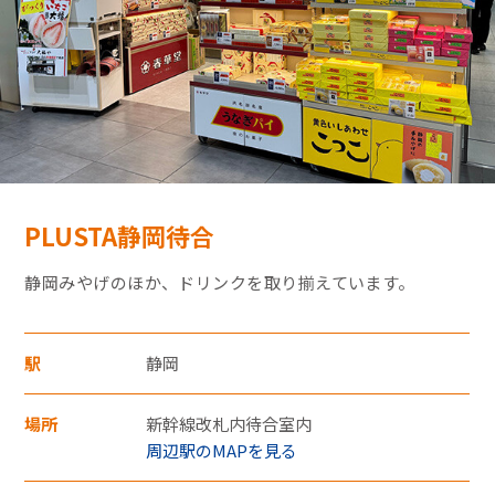
モバイルオーダーサービス
採用情報
特産品や名産品たちを産地からみなさまのもとへお届けするサ
お問い合わせ・FAQ
イトです。
PLUSTA静岡待合
JR東海MARKET
楽天市場
auPayマーケット
静岡みやげのほか、ドリンクを取り揃えています。
・30,000円（税込）以上のクレジットカード
支払いについては暗証番号の入力、
もしくは「クレジット売上票クレジット会
駅
静岡
社控え（お店控）」にサインをいただきま
場所
新幹線改札内待合室内
す。
周辺駅のMAPを見る
東海新幹線の駅店舗で駅弁が受取れる駅弁予約サイトです。
・お支払い回数は1回払いのみです。
JR東海MARKET