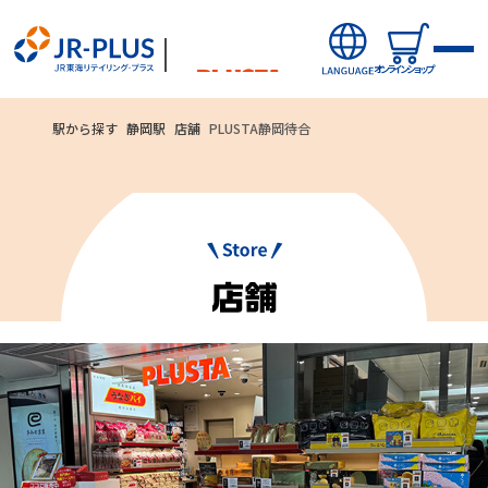
オンラインショップ
駅から探す
静岡駅
店舗
PLUSTA静岡待合
ご利用いただ
オンラインショップから探す
ける
新商品
お支払方法
キャンペーン・ニュース
クレジットカード
駅ナカみやげやこだわりの鉄道グッズ、オンライン限定商品な
どを取り揃えたサイトです。
駅から探す(店舗・商品等)
JR東海MARKET
自社ECサイト
楽天市場
auPayマーケット