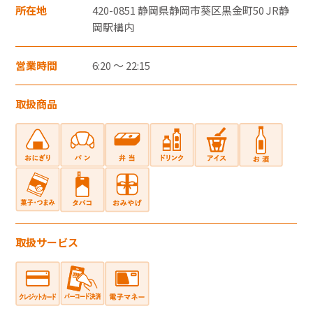
・郵便切手、テレフォンカード、POSAカー
所在地
420-0851 静岡県静岡市葵区黒金町50 JR静
ドのご購入にはご利用いただけません。
岡駅構内
・一度のお会計でのご利用可能上限金額は、
営業時間
6:20 ～ 22:15
お客さまと各カード会社とのご契約・ご利
用状況により異なります。
取扱商品
・一度のお会計での複数枚のクレジットカー
ドの併用はできません。
・クレジットカード裏面には、カード契約者
ご本人のサインが必要です。
・クレジットカードはカード契約者ご本人し
かご利用いただけません。
電子マネー
取扱サービス