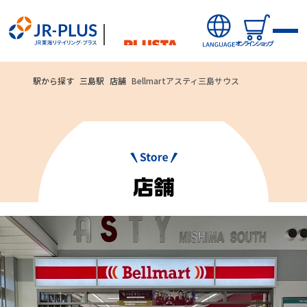
オンラインショップ
駅から探す
三島駅
店舗
Bellmartアスティ三島サウス
ご利用いただ
オンラインショップから探す
ける
新商品
お支払方法
キャンペーン・ニュース
クレジットカード
駅ナカみやげやこだわりの鉄道グッズ、オンライン限定商品な
どを取り揃えたサイトです。
駅から探す(店舗・商品等)
JR東海MARKET
自社ECサイト
楽天市場
auPayマーケット