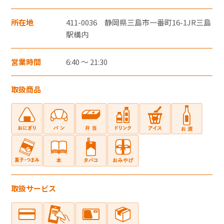
・郵便切手、テレフォンカード、POSAカー
ドのご購入にはご利用いただけません。
所在地
411-0036 静岡県三島市一番町16-1JR三島
駅構内
・一度のお会計でのご利用可能上限金額は、
お客さまと各カード会社とのご契約・ご利
営業時間
6:40 ～ 21:30
用状況により異なります。
・一度のお会計での複数枚のクレジットカー
取扱商品
ドの併用はできません。
・クレジットカード裏面には、カード契約者
ご本人のサインが必要です。
・クレジットカードはカード契約者ご本人し
かご利用いただけません。
電子マネー
取扱サービス