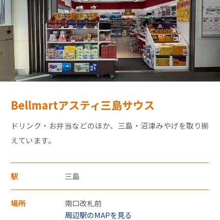
モバイルオーダーサービス
採用情報
特産品や名産品たちを産地からみなさまのもとへお届けするサ
お問い合わせ・FAQ
イトです。
Bellmartアスティ三島サウス
JR東海MARKET
楽天市場
auPayマーケット
ドリンク・お弁当などのほか、三島・沼津みやげを取り揃
・30,000円（税込）以上のクレジットカード
えています。
支払いについては暗証番号の入力、
もしくは「クレジット売上票クレジット会
駅
三島
社控え（お店控）」にサインをいただきま
す。
場所
南口改札前
東海新幹線の駅店舗で駅弁が受取れる駅弁予約サイトです。
・お支払い回数は1回払いのみです。
周辺駅のMAPを見る
JR東海MARKET