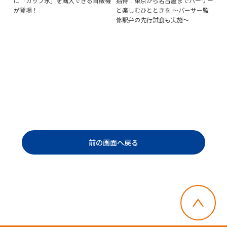
に「カップ氷」を購入できる自販機
招待！東京から名古屋までパーサー
の
新発
が登場！
と楽しむひとときを ～パーサー監
む
修駅弁の先行試食も実施～
り
ラ
前の画面へ戻る