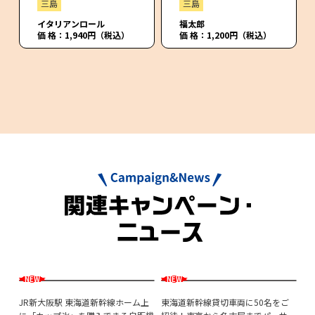
三島
三島
イタリアンロール
福太郎
価 格：1,940円（税込）
価 格：1,200円（税込）
ず
JR新大阪駅 東海道新幹線ホーム上
東海道新幹線貸切車両に50名をご
鉄