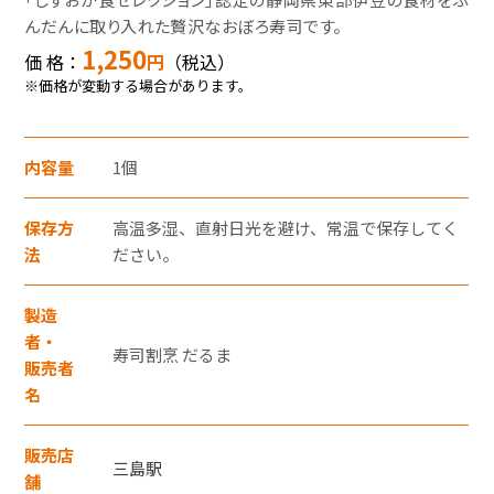
モバイルオーダーサービス
んだんに取り入れた贅沢なおぼろ寿司です。
1,250
価 格：
円
（税込）
※価格が変動する場合があります。
採用情報
内容量
1個
お問い合わせ・FAQ
特産品や名産品たちを産地からみなさまのもとへお届けするサ
イトです。
保存方
高温多湿、直射日光を避け、常温で保存してく
JR東海MARKET
楽天市場
法
ださい。
auPayマーケット
製造
者・
寿司割烹 だるま
販売者
名
販売店
三島駅
東海新幹線の駅店舗で駅弁が受取れる駅弁予約サイトです。
舗