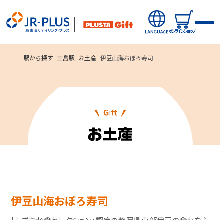
オンラインショップ
駅から探す
三島駅
お土産
伊豆山海おぼろ寿司
オンラインショップから探す
新商品
キャンペーン・ニュース
駅ナカみやげやこだわりの鉄道グッズ、オンライン限定商品な
駅から探す(店舗・商品等)
どを取り揃えたサイトです。
伊豆山海おぼろ寿司
JR東海MARKET
自社ECサイト
楽天市場
auPayマーケット
「しずおか食セレクション」認定の静岡県東部伊豆の食材をふ