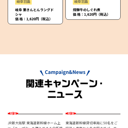
岐阜羽島
岐阜羽島
岐阜 栗きんとんラングド
飛騨牛のしぐれ煮
シャ
価 格：1,620円（税込）
価 格：1,620円（税込）
ず
JR新大阪駅 東海道新幹線ホーム上
東海道新幹線貸切車両に50名をご
鉄