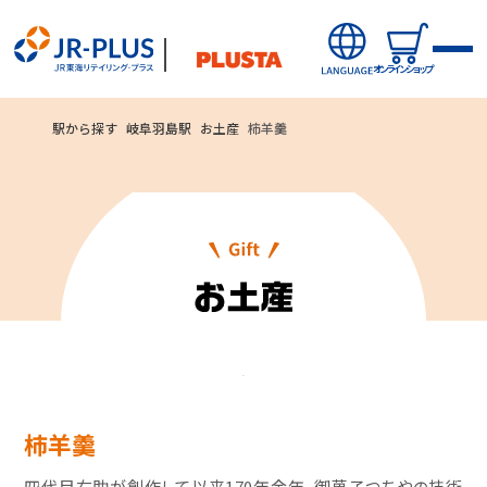
オンラインショップ
駅から探す
岐阜羽島駅
お土産
柿羊羹
オンラインショップから探す
新商品
キャンペーン・ニュース
駅ナカみやげやこだわりの鉄道グッズ、オンライン限定商品な
駅から探す(店舗・商品等)
どを取り揃えたサイトです。
柿羊羹
JR東海MARKET
自社ECサイト
楽天市場
auPayマーケット
四代目右助が創作して以来170年余年、御菓子つちやの技術