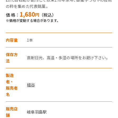
モバイルオーダーサービス
の粋を集めた代表銘菓。
1,680
価 格：
円
（税込）
※価格が変動する場合があります。
採用情報
内容量
1本
お問い合わせ・FAQ
特産品や名産品たちを産地からみなさまのもとへお届けするサ
イトです。
保存方
直射日光、高温・多湿の場所をお避け下さい。
JR東海MARKET
楽天市場
法
auPayマーケット
製造
者・
槌谷
販売者
名
販売店
岐阜羽島駅
東海新幹線の駅店舗で駅弁が受取れる駅弁予約サイトです。
舗