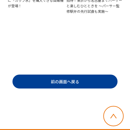
に「カップ氷」を購入できる自販機
招待！東京から名古屋までパーサー
の
新発
が登場！
と楽しむひとときを ～パーサー監
む
修駅弁の先行試食も実施～
り
ラ
前の画面へ戻る