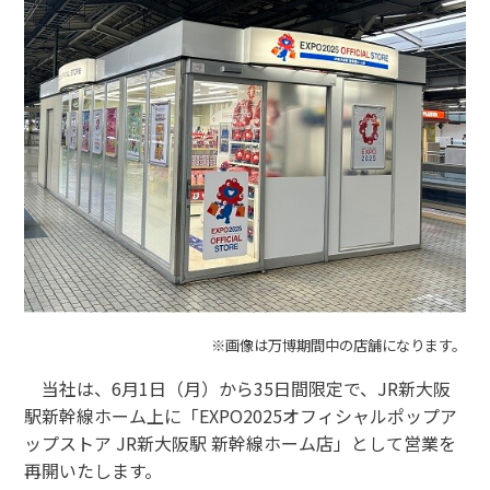
モバイルオーダーサービス
採用情報
お問い合わせ・FAQ
特産品や名産品たちを産地からみなさまのもとへお届けするサ
イトです。
JR東海MARKET
楽天市場
auPayマーケット
※画像は万博期間中の店舗になります。
当社は、6月1日（月）から35日間限定で、JR新大阪
駅新幹線ホーム上に「EXPO2025オフィシャルポップア
ップストア JR新大阪駅 新幹線ホーム店」として営業を
東海新幹線の駅店舗で駅弁が受取れる駅弁予約サイトです。
再開いたします。