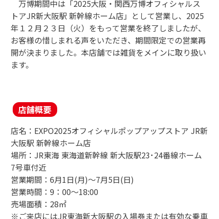
万博期間中は「2025大阪・関西万博オフィシャルス
JR東海MARKET
トアJR新大阪駅 新幹線ホーム店」として営業し、2025
年１２月２３日（火）をもって営業を終了しましたが、
お客様の惜しまれる声をいただき、期間限定での営業再
開が決まりました。本店舗では雑貨をメインに取り扱い
ます。
店舗概要
店名：EXPO2025オフィシャルポップアップストア JR新
大阪駅 新幹線ホーム店
場所：JR東海 東海道新幹線 新大阪駅23･24番線ホーム
7号車付近
営業期間：6月1日(月)～7月5日(日)
営業時間：9：00～18:00
売場面積：28㎡
※ご来店にはJR東海新大阪駅の入場券または有効な乗車