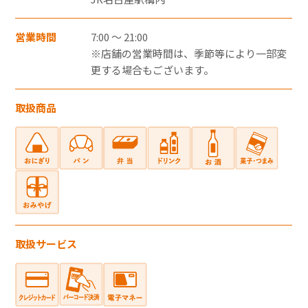
・郵便切手、テレフォンカード、POSAカー
ドのご購入にはご利用いただけません。
営業時間
7:00 ～ 21:00
・一度のお会計でのご利用可能上限金額は、
※店舗の営業時間は、季節等により一部変
更する場合もございます。
お客さまと各カード会社とのご契約・ご利
用状況により異なります。
取扱商品
・一度のお会計での複数枚のクレジットカー
ドの併用はできません。
・クレジットカード裏面には、カード契約者
ご本人のサインが必要です。
・クレジットカードはカード契約者ご本人し
かご利用いただけません。
電子マネー
取扱サービス