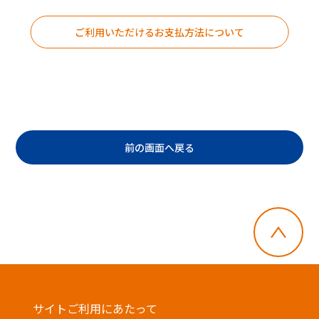
ご利用いただけるお支払方法について
前の画面へ戻る
・郵便切手、テレフォンカード、POSAカー
ドのご購入にはご利用いただけません。
・店舗でのチャージはできません。
・一度に複数枚のご利用はできません。
サイトご利用にあたって