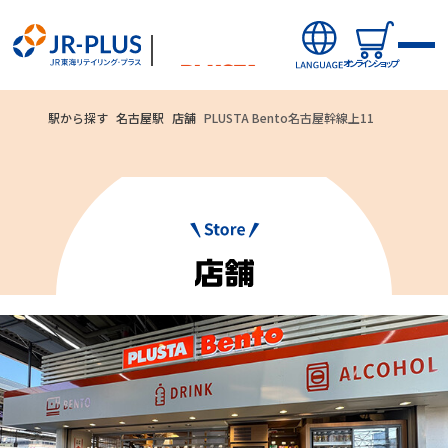
オンラインショップ
駅から探す
名古屋駅
店舗
PLUSTA Bento名古屋幹線上11
ご利用いただ
オンラインショップから探す
ける
新商品
お支払方法
キャンペーン・ニュース
クレジットカード
駅ナカみやげやこだわりの鉄道グッズ、オンライン限定商品な
どを取り揃えたサイトです。
駅から探す(店舗・商品等)
JR東海MARKET
自社ECサイト
楽天市場
auPayマーケット