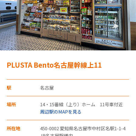
モバイルオーダーサービス
採用情報
特産品や名産品たちを産地からみなさまのもとへお届けするサ
お問い合わせ・FAQ
イトです。
PLUSTA Bento名古屋幹線上11
JR東海MARKET
楽天市場
auPayマーケット
・30,000円（税込）以上のクレジットカード
駅
名古屋
支払いについては暗証番号の入力、
もしくは「クレジット売上票クレジット会
場所
14・15番線（上り）ホーム 11号車付近
社控え（お店控）」にサインをいただきま
周辺駅のMAPを見る
す。
東海新幹線の駅店舗で駅弁が受取れる駅弁予約サイトです。
・お支払い回数は1回払いのみです。
所在地
450-0002 愛知県名古屋市中村区名駅1-1-4
JR東海MARKET
JR名古屋駅構内