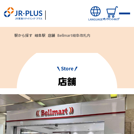
オンラインショップ
駅から探す
岐阜駅
店舗
Bellmart岐阜改札内
ご利用いただ
オンラインショップから探す
ける
新商品
お支払方法
キャンペーン・ニュース
クレジットカード
駅ナカみやげやこだわりの鉄道グッズ、オンライン限定商品な
どを取り揃えたサイトです。
駅から探す(店舗・商品等)
JR東海MARKET
自社ECサイト
楽天市場
auPayマーケット