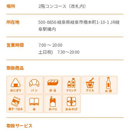
・郵便切手、テレフォンカード、POSAカー
場所
2階コンコース（改札内）
ドのご購入にはご利用いただけません。
・一度のお会計でのご利用可能上限金額は、
所在地
500-8856 岐阜県岐阜市橋本町1-10-1 JR岐
阜駅構内
お客さまと各カード会社とのご契約・ご利
用状況により異なります。
営業時間
7:00 ～ 20:00
・一度のお会計での複数枚のクレジットカー
土日祝) 7:30～20:00
ドの併用はできません。
・クレジットカード裏面には、カード契約者
取扱商品
ご本人のサインが必要です。
・クレジットカードはカード契約者ご本人し
かご利用いただけません。
電子マネー
取扱サービス