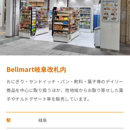
モバイルオーダーサービス
採用情報
特産品や名産品たちを産地からみなさまのもとへお届けするサ
お問い合わせ・FAQ
イトです。
JR東海MARKET
楽天市場
Bellmart岐阜改札内
auPayマーケット
・30,000円（税込）以上のクレジットカード
おにぎり・サンドイッチ・パン・飲料・菓子等のデイリー
支払いについては暗証番号の入力、
商品を中心に取り扱うほか、他地域からお取り寄せした菓
もしくは「クレジット売上票クレジット会
子やチルドデザート等を販売しています。
社控え（お店控）」にサインをいただきま
す。
駅
岐阜
東海新幹線の駅店舗で駅弁が受取れる駅弁予約サイトです。
・お支払い回数は1回払いのみです。
JR東海MARKET