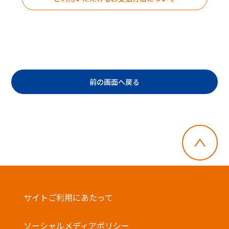
前の画面へ戻る
・郵便切手、テレフォンカード、POSAカー
ドのご購入にはご利用いただけません。
サイトご利用にあたって
・店舗でのチャージはできません。
・一度に複数枚のご利用はできません。
ソーシャルメディアポリシー