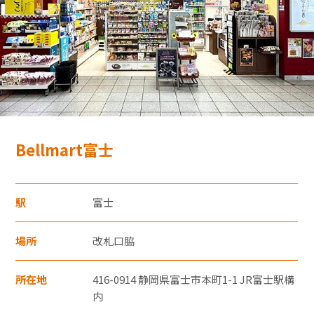
モバイルオーダーサービス
採用情報
特産品や名産品たちを産地からみなさまのもとへお届けするサ
お問い合わせ・FAQ
イトです。
Bellmart富士
JR東海MARKET
楽天市場
auPayマーケット
・30,000円（税込）以上のクレジットカード
駅
富士
支払いについては暗証番号の入力、
もしくは「クレジット売上票クレジット会
場所
改札口脇
社控え（お店控）」にサインをいただきま
す。
所在地
416-0914 静岡県富士市本町1-1 JR富士駅構
東海新幹線の駅店舗で駅弁が受取れる駅弁予約サイトです。
・お支払い回数は1回払いのみです。
内
JR東海MARKET