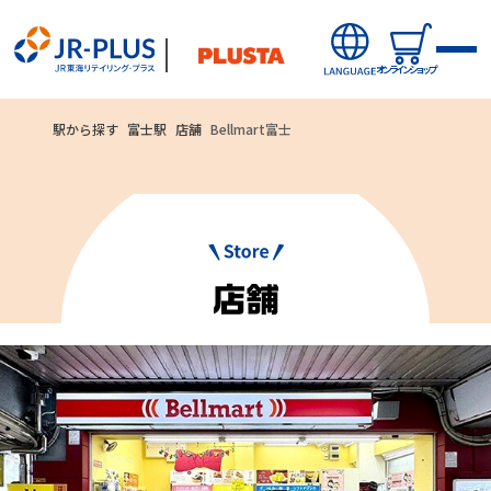
オンラインショップ
駅から探す
富士駅
店舗
Bellmart富士
ご利用いただ
オンラインショップから探す
ける
新商品
お支払方法
キャンペーン・ニュース
クレジットカード
駅ナカみやげやこだわりの鉄道グッズ、オンライン限定商品な
どを取り揃えたサイトです。
駅から探す(店舗・商品等)
JR東海MARKET
自社ECサイト
楽天市場
auPayマーケット