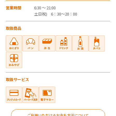
・郵便切手、テレフォンカード、POSAカー
営業時間
6:30 ～ 21:00
ドのご購入にはご利用いただけません。
土日祝) 6：30～20：00
・一度のお会計でのご利用可能上限金額は、
お客さまと各カード会社とのご契約・ご利
取扱商品
用状況により異なります。
・一度のお会計での複数枚のクレジットカー
ドの併用はできません。
・クレジットカード裏面には、カード契約者
ご本人のサインが必要です。
・クレジットカードはカード契約者ご本人し
取扱サービス
かご利用いただけません。
電子マネー
ご利用いただけるお支払方法について