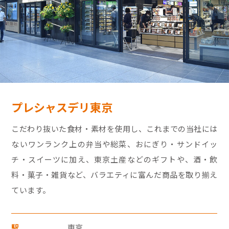
モバイルオーダーサービス
採用情報
特産品や名産品たちを産地からみなさまのもとへお届けするサ
お問い合わせ・FAQ
イトです。
プレシャスデリ東京
JR東海MARKET
楽天市場
auPayマーケット
こだわり抜いた食材・素材を使用し、これまでの当社には
・30,000円（税込）以上のクレジットカード
ないワンランク上の弁当や総菜、おにぎり・サンドイッ
支払いについては暗証番号の入力、
チ・スイーツに加え、東京土産などのギフトや、酒・飲
もしくは「クレジット売上票クレジット会
料・菓子・雑貨など、バラエティに富んだ商品を取り揃え
社控え（お店控）」にサインをいただきま
ています。
す。
東海新幹線の駅店舗で駅弁が受取れる駅弁予約サイトです。
・お支払い回数は1回払いのみです。
駅
東京
JR東海MARKET