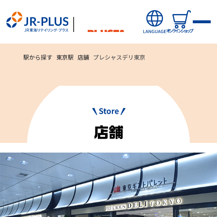
オンラインショップ
駅から探す
東京駅
店舗
プレシャスデリ東京
ご利用いただ
オンラインショップから探す
ける
新商品
お支払方法
キャンペーン・ニュース
クレジットカード
駅ナカみやげやこだわりの鉄道グッズ、オンライン限定商品な
どを取り揃えたサイトです。
駅から探す(店舗・商品等)
JR東海MARKET
自社ECサイト
楽天市場
auPayマーケット