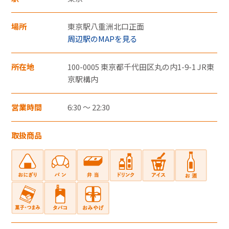
・郵便切手、テレフォンカード、POSAカー
ドのご購入にはご利用いただけません。
場所
東京駅八重洲北口正面
周辺駅のMAPを見る
・一度のお会計でのご利用可能上限金額は、
お客さまと各カード会社とのご契約・ご利
所在地
100-0005 東京都千代田区丸の内1-9-1 JR東
用状況により異なります。
京駅構内
・一度のお会計での複数枚のクレジットカー
ドの併用はできません。
営業時間
6:30 ～ 22:30
・クレジットカード裏面には、カード契約者
取扱商品
ご本人のサインが必要です。
・クレジットカードはカード契約者ご本人し
かご利用いただけません。
電子マネー