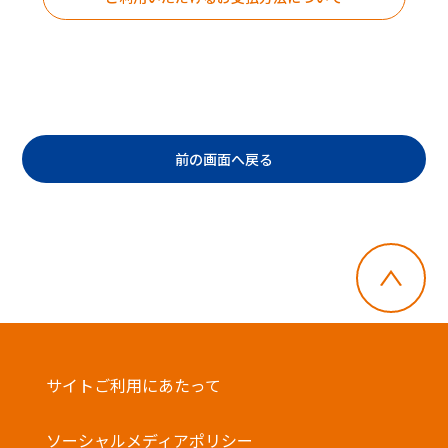
前の画面へ戻る
・郵便切手、テレフォンカード、POSAカー
ドのご購入にはご利用いただけません。
サイトご利用にあたって
・店舗でのチャージはできません。
・一度に複数枚のご利用はできません。
ソーシャルメディアポリシー