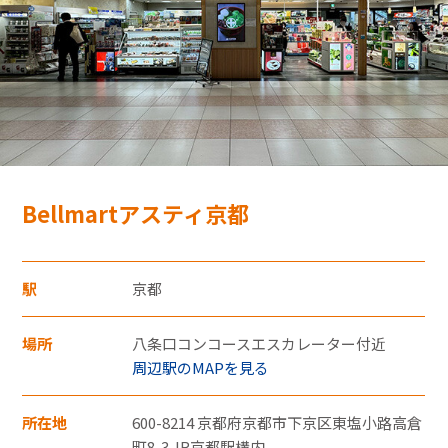
モバイルオーダーサービス
採用情報
特産品や名産品たちを産地からみなさまのもとへお届けするサ
お問い合わせ・FAQ
イトです。
Bellmartアスティ京都
JR東海MARKET
楽天市場
auPayマーケット
・30,000円（税込）以上のクレジットカード
駅
京都
支払いについては暗証番号の入力、
もしくは「クレジット売上票クレジット会
場所
八条口コンコースエスカレーター付近
社控え（お店控）」にサインをいただきま
周辺駅のMAPを見る
す。
東海新幹線の駅店舗で駅弁が受取れる駅弁予約サイトです。
・お支払い回数は1回払いのみです。
所在地
600-8214 京都府京都市下京区東塩小路高倉
JR東海MARKET
町8-3 JR京都駅構内