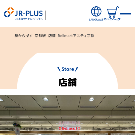
オンラインショップ
駅から探す
京都駅
店舗
Bellmartアスティ京都
ご利用いただ
オンラインショップから探す
ける
新商品
お支払方法
キャンペーン・ニュース
クレジットカード
駅ナカみやげやこだわりの鉄道グッズ、オンライン限定商品な
どを取り揃えたサイトです。
駅から探す(店舗・商品等)
JR東海MARKET
自社ECサイト
楽天市場
auPayマーケット