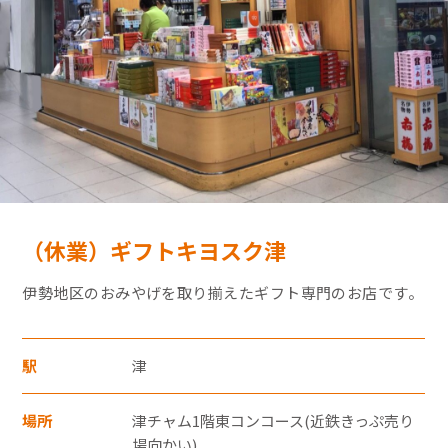
モバイルオーダーサービス
採用情報
特産品や名産品たちを産地からみなさまのもとへお届けするサ
お問い合わせ・FAQ
イトです。
JR東海MARKET
楽天市場
auPayマーケット
（休業）ギフトキヨスク津
・30,000円（税込）以上のクレジットカード
支払いについては暗証番号の入力、
伊勢地区のおみやげを取り揃えたギフト専門のお店です。
もしくは「クレジット売上票クレジット会
社控え（お店控）」にサインをいただきま
駅
津
す。
東海新幹線の駅店舗で駅弁が受取れる駅弁予約サイトです。
・お支払い回数は1回払いのみです。
場所
津チャム1階東コンコース(近鉄きっぷ売り
JR東海MARKET
場向かい)