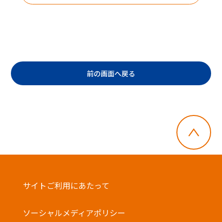
前の画面へ戻る
・郵便切手、テレフォンカード、POSAカー
ドのご購入にはご利用いただけません。
サイトご利用にあたって
・店舗でのチャージはできません。
・一度に複数枚のご利用はできません。
ソーシャルメディアポリシー