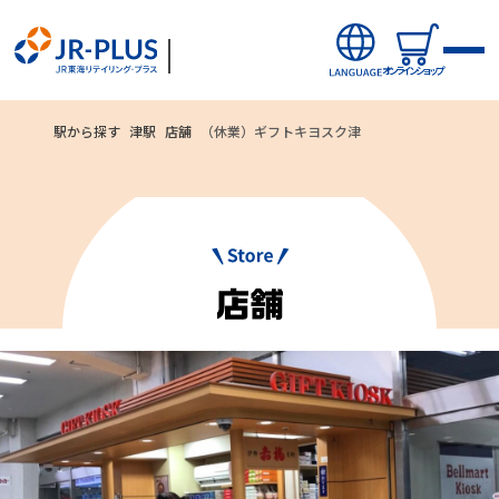
オンラインショップ
駅から探す
津駅
店舗
（休業）ギフトキヨスク津
ご利用いただ
オンラインショップから探す
ける
新商品
お支払方法
キャンペーン・ニュース
クレジットカード
駅ナカみやげやこだわりの鉄道グッズ、オンライン限定商品な
どを取り揃えたサイトです。
駅から探す(店舗・商品等)
JR東海MARKET
自社ECサイト
楽天市場
auPayマーケット