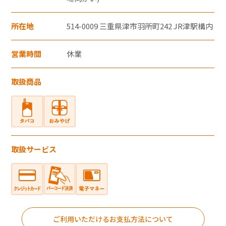
・郵便切手、テレフォンカード、POSAカー
ドのご購入にはご利用いただけません。
所在地
514-0009 三重県津市羽所町242 JR津駅構内
・一度のお会計でのご利用可能上限金額は、
お客さまと各カード会社とのご契約・ご利
営業時間
休業
用状況により異なります。
取扱商品
・一度のお会計での複数枚のクレジットカー
ドの併用はできません。
・クレジットカード裏面には、カード契約者
ご本人のサインが必要です。
・クレジットカードはカード契約者ご本人し
取扱サービス
かご利用いただけません。
電子マネー
ご利用いただけるお支払方法について