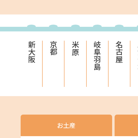
JR東海MARKET
自社
新大阪
京都
米原
岐阜羽島
名古屋
JR東海MARKET
楽天
お土産