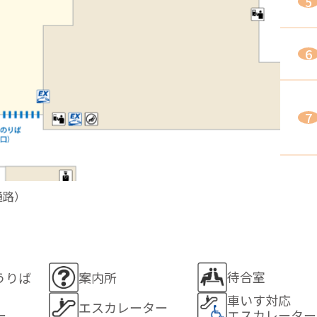
通路）
待合室
うりば
案内所
車いす対応
エスカレーター
ー
エスカレーター