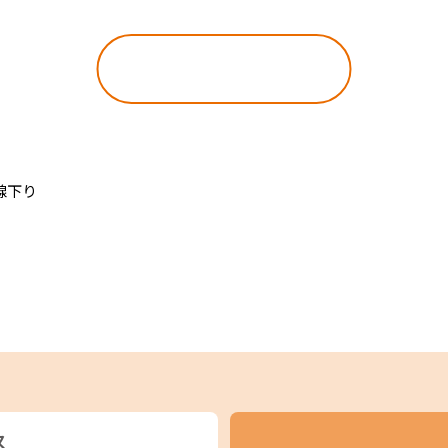
東海新幹線の駅店舗で駅弁が受取れる駅弁予約サイトです。
おすすめ順
新しい順
線下り
ス