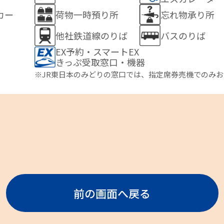
カー
荷物一時預り所
忘れ物承り所
他社鉄道線のりば
バスのりば
EX予約・スマートEX
きっぷ受取窓口・機器
※JR東日本のみどりの窓口では、指定席券売機でのみ
前の画面へ戻る