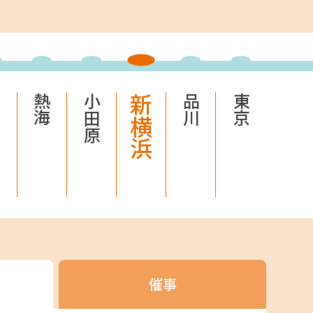
ーケット
島
熱海
小田原
新横浜
品川
東京
サイトです。
催事