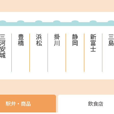
ECサイト
楽天市場
auPayマ
三河安城
豊橋
浜松
掛川
静岡
新富士
三
特産品や名産品たちを産地からみなさまのもとへお届けする
市場
auPayマーケット
駅弁・商品
飲食店