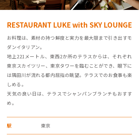
モバイルオーダーサービス
RESTAURANT LUKE with SKY LOUNGE
採用情報
お料理は、素材の持つ鮮度と実力を最大限まで引き出すモ
ダンイタリアン。
お問い合わせ・FAQ
特産品や名産品たちを産地からみなさまのもとへお届けするサ
地上221メートル、東西2か所のテラスからは、それぞれ
イトです。
東京スカイツリー、東京タワーを臨むことができ、眼下に
JR東海MARKET
楽天市場
auPayマーケット
は隅田川が流れる都内屈指の眺望。テラスでのお食事も楽
しめる。
・30,000円（税込）以上のクレジットカード
天気の良い日は、テラスでシャンパンブランチもおすす
支払いについては暗証番号の入力、
め。
もしくは「クレジット売上票クレジット会
社控え（お店控）」にサインをいただきま
駅
東京
す。
東海新幹線の駅店舗で駅弁が受取れる駅弁予約サイトです。
・お支払い回数は1回払いのみです。