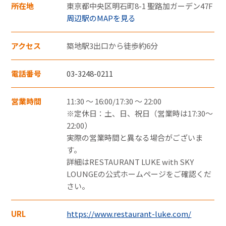
JR東海MARKET
所在地
東京都中央区明石町8-1 聖路加ガーデン47F
・郵便切手、テレフォンカード、POSAカー
周辺駅のMAPを見る
ドのご購入にはご利用いただけません。
・一度のお会計でのご利用可能上限金額は、
アクセス
築地駅3出口から徒歩約6分
お客さまと各カード会社とのご契約・ご利
電話番号
03-3248-0211
用状況により異なります。
・一度のお会計での複数枚のクレジットカー
営業時間
11:30 ～ 16:00/17:30 ～ 22:00
ドの併用はできません。
※定休日：土、日、祝日（営業時は17:30～
・クレジットカード裏面には、カード契約者
22:00）
実際の営業時間と異なる場合がございま
ご本人のサインが必要です。
す。
・クレジットカードはカード契約者ご本人し
詳細はRESTAURANT LUKE with SKY
かご利用いただけません。
LOUNGEの公式ホームページをご確認くだ
電子マネー
さい。
URL
https://www.restaurant-luke.com/