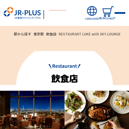
オンラインショップ
駅から探す
東京駅
飲食店
RESTAURANT LUKE with SKY LOUNGE
ご利用いただ
オンラインショップから探す
ける
新商品
お支払方法
キャンペーン・ニュース
クレジットカード
駅ナカみやげやこだわりの鉄道グッズ、オンライン限定商品な
駅から探す(店舗・商品等)
どを取り揃えたサイトです。
JR東海MARKET
自社ECサイト
楽天市場
auPayマーケット