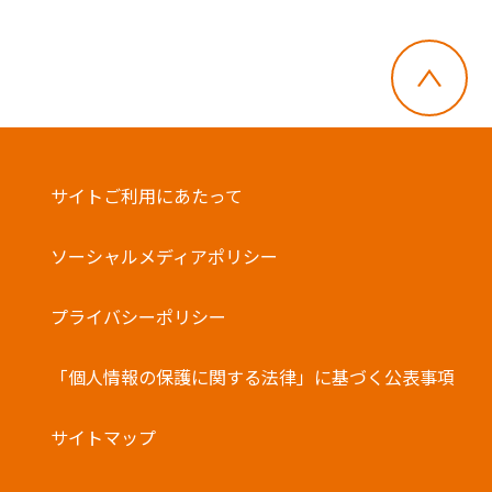
サイトご利用にあたって
ソーシャルメディアポリシー
プライバシーポリシー
・郵便切手、テレフォンカード、POSAカー
「個人情報の保護に関する法律」に基づく公表事項
ドのご購入にはご利用いただけません。
・店舗でのチャージはできません。
サイトマップ
・一度に複数枚のご利用はできません。
・他の電子マネーとの併用はできません。