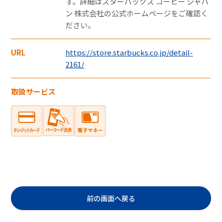
す。詳細はスターバックス コーヒー ジャパ
ドのご購入にはご利用いただけません。
ン 株式会社の公式ホームページをご確認く
ださい。
・一度のお会計でのご利用可能上限金額は、
お客さまと各カード会社とのご契約・ご利
URL
https://store.starbucks.co.jp/detail-
用状況により異なります。
2161/
・一度のお会計での複数枚のクレジットカー
取扱サービス
ドの併用はできません。
・クレジットカード裏面には、カード契約者
ご本人のサインが必要です。
・クレジットカードはカード契約者ご本人し
かご利用いただけません。
電子マネー
前の画面へ戻る