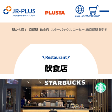
オンラインショップ
駅から探す
京都駅
飲食店
スターバックス コーヒー JR京都駅 新幹線中
ご利用いただ
オンラインショップから探す
ける
新商品
お支払方法
キャンペーン・ニュース
クレジットカード
駅ナカみやげやこだわりの鉄道グッズ、オンライン限定商品な
どを取り揃えたサイトです。
駅から探す(店舗・商品等)
JR東海MARKET
自社ECサイト
楽天市場
auPayマーケット