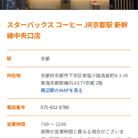
モバイルオーダーサービス
スターバックス コーヒー JR京都駅 新幹
採用情報
線中央口店
特産品や名産品たちを産地からみなさまのもとへお届けするサ
お問い合わせ・FAQ
イトです。
駅
京都
JR東海MARKET
楽天市場
auPayマーケット
所在地
京都府京都市下京区東塩小路高倉町8-3 JR
・30,000円（税込）以上のクレジットカード
東海京都駅構内 ASTY京都 2階
支払いについては暗証番号の入力、
周辺駅のMAPを見る
もしくは「クレジット売上票クレジット会
社控え（お店控）」にサインをいただきま
電話番号
075-632-8780
す。
営業時間
7:00 ～ 22:00
東海新幹線の駅店舗で駅弁が受取れる駅弁予約サイトです。
・お支払い回数は1回払いのみです。
実際の営業時間と異なる場合がございま
JR東海MARKET
・郵便切手、テレフォンカード、POSAカー