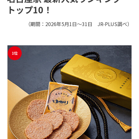
モバイルオーダーサービス
トップ10！
（期間：2026年5月1日～31日 JR-PLUS調べ）
採用情報
駅ナカみやげやこだわりの鉄道グッズ、オンライン限定商品な
どを取り揃えたサイトです。
JR東海MARKET
自社ECサイト
1位
お問い合わせ・FAQ
楽天市場
auPayマーケット
特産品や名産品たちを産地からみなさまのもとへお届けするサ
イトです。
JR東海MARKET
楽天市場
auPayマーケット