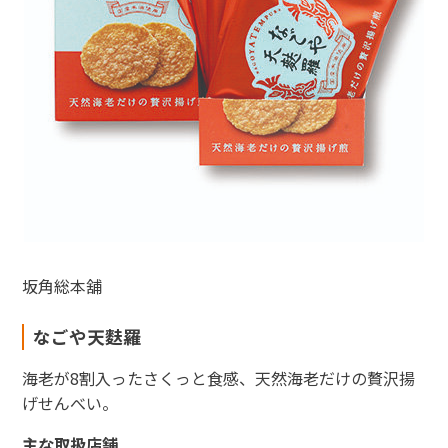
坂角総本舖
なごや天麩羅
海老が8割入ったさくっと食感、天然海老だけの贅沢揚
げせんべい。
主な取扱店舗