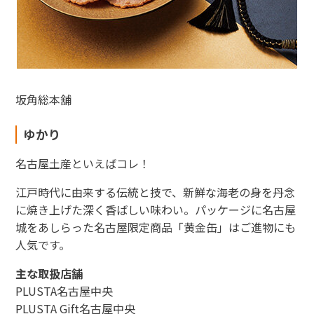
坂角総本
舖
東海新幹線の駅店舗で駅弁が受取れる駅弁予約サイトです。
ゆかり
JR東海MARKET
名古屋土産といえばコレ！
江戸時代に由来する伝統と技で、新鮮な海老の身を丹念
に焼き上げた深く香ばしい味わい。パッケージに名古屋
城をあしらった名古屋限定商品「黄金缶」はご進物にも
人気です。
主な取扱店舗
PLUSTA名古屋中央
PLUSTA Gift名古屋中央