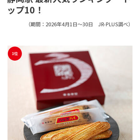
モバイルオーダーサービス
ップ10！
（期間：2026年4月1日～30日 JR-PLUS調べ）
採用情報
駅ナカみやげやこだわりの鉄道グッズ、オンライン限定商品な
どを取り揃えたサイトです。
JR東海MARKET
自社ECサイト
楽天市場
auPayマーケット
1位
お問い合わせ・FAQ
特産品や名産品たちを産地からみなさまのもとへお届けするサ
イトです。
JR東海MARKET
楽天市場
auPayマーケット