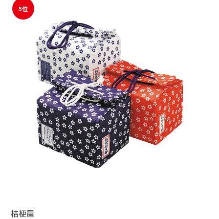
5位
桔梗屋