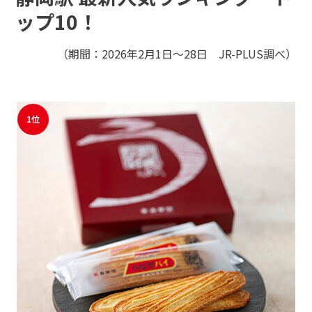
モバイルオーダーサービス
ップ10！
（期間：2026年2月1日～28日 JR-PLUS調べ）
駅ナカみやげやこだわりの鉄道グッズ、オンライン限定商品な
採用情報
どを取り揃えたサイトです。
JR東海MARKET
自社ECサイト
楽天市場
auPayマーケット
1位
お問い合わせ・FAQ
特産品や名産品たちを産地からみなさまのもとへお届けするサ
イトです。
JR東海MARKET
楽天市場
auPayマーケット