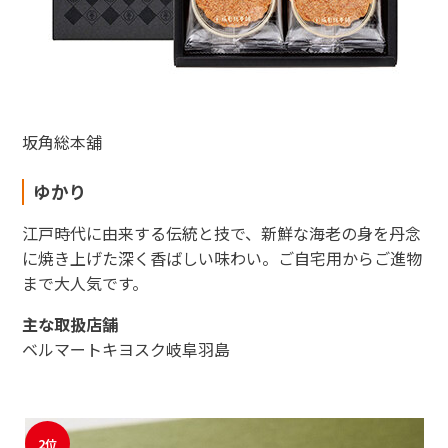
東海新幹線の駅店舗で駅弁が受取れる駅弁予約サイトです。
坂角総本
舖
JR東海MARKET
ゆかり
江戸時代に由来する伝統と技で、新鮮な海老の身を丹念
に焼き上げた深く香ばしい味わい。ご自宅用からご進物
まで大人気です。
主な取扱店舗
ベルマートキヨスク岐阜羽島
2位