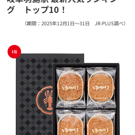
モバイルオーダーサービス
グ トップ10！
（期間：2025年12月1日～31日 JR-PLUS調べ）
駅ナカみやげやこだわりの鉄道グッズ、オンライン限定商品な
採用情報
どを取り揃えたサイトです。
JR東海MARKET
自社ECサイト
楽天市場
auPayマーケット
1位
お問い合わせ・FAQ
特産品や名産品たちを産地からみなさまのもとへお届けするサ
イトです。
JR東海MARKET
楽天市場
auPayマーケット