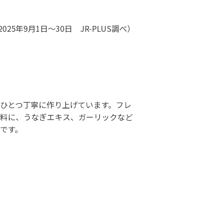
などを取り揃えたサイトです。
025年9月1日～30日 JR-PLUS調べ）
ーケット
つひとつ丁寧に作り上げています。フレ
料に、うなぎエキス、ガーリックなど
菓です。
サイトです。