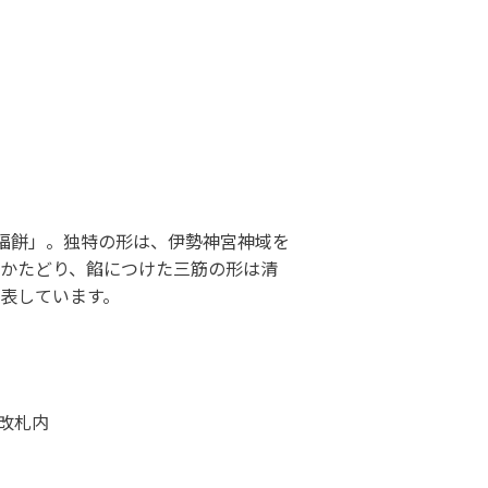
赤福餅」。独特の形は、伊勢神宮神域を
かたどり、餡につけた三筋の形は清
を表しています。
央改札内