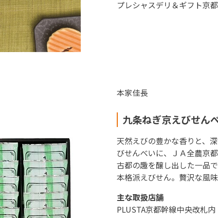
プレシャスデリ＆ギフト京都
本家佳長
九条ねぎ京えびせん
天然えびの豊かな香りと、深
びせんべいに、ＪＡ全農京都
古都の趣を醸し出した一品で
本格派えびせん。贅沢な風味
主な取扱店舗
PLUSTA京都幹線中央改札内