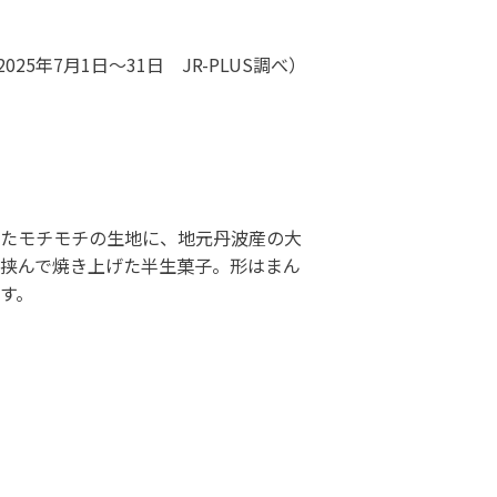
などを取り揃えたサイトです。
025年7月1日～31日 JR-PLUS調べ）
ーケット
たモチモチの生地に、地元丹波産の大
挟んで焼き上げた半生菓子。形はまん
す。
サイトです。