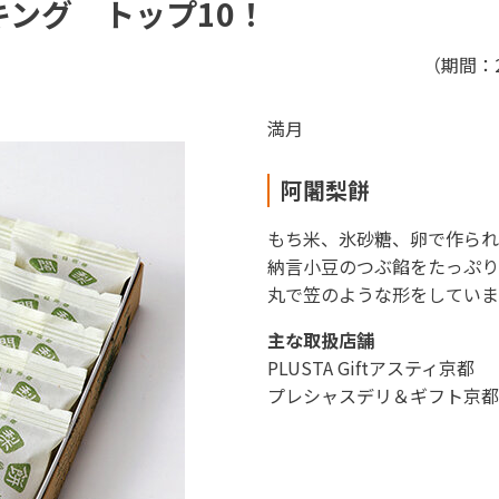
キング トップ10！
駅ナカみやげやこだわりの鉄道グッズ、オンライン限定商品
（期間：2
満月
ECサイト
楽天市場
auPayマ
阿闍梨餅
もち米、氷砂糖、卵で作られ
納言小豆のつぶ餡をたっぷり
丸で笠のような形をしていま
特産品や名産品たちを産地からみなさまのもとへお届けする
主な取扱店舗
PLUSTA Giftアスティ京都
プレシャスデリ＆ギフト京都
市場
auPayマーケット