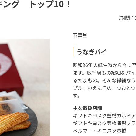
キング トップ10！
駅ナカみやげやこだわりの鉄道グッズ、オンライン限定商品
（期間：2
春華堂
ECサイト
楽天市場
auPayマ
うなぎパイ
昭和36年の誕生時から今に
ます。数千層もの繊細なパイ
るたまもの。そんな繊細なう
プル。ゆえにその一つひとつ
特産品や名産品たちを産地からみなさまのもとへお届けする
す。
主な取扱店舗
ギフトキヨスク豊橋カルミア
市場
auPayマーケット
ギフトキヨスク豊橋情報プラ
ベルマートキヨスク豊橋