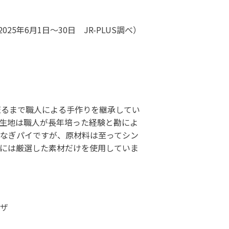
などを取り揃えたサイトです。
025年6月1日～30日 JR-PLUS調べ）
ーケット
至るまで職人による手作りを継承してい
生地は職人が長年培った経験と勘によ
なぎパイですが、原材料は至ってシン
には厳選した素材だけを使用していま
サイトです。
ザ