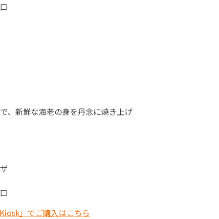
口
で、新鮮な海老の身を丹念に焼き上げ
ザ
口
 Kiosk」でご購入はこちら