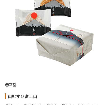
春華堂
山むすび富士山