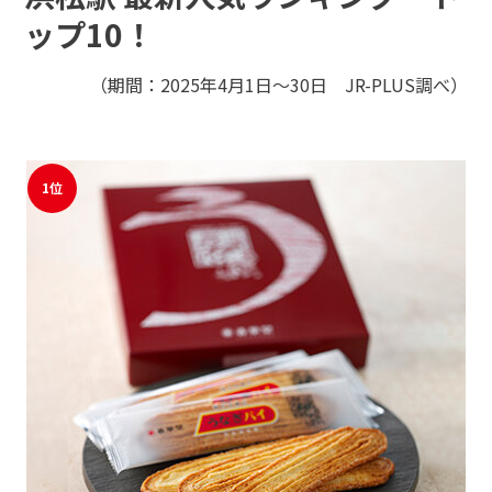
モバイルオーダーサービス
ップ10！
（期間：2025年4月1日～30日 JR-PLUS調べ）
駅ナカみやげやこだわりの鉄道グッズ、オンライン限定商品な
採用情報
どを取り揃えたサイトです。
JR東海MARKET
自社ECサイト
楽天市場
auPayマーケット
1位
お問い合わせ・FAQ
特産品や名産品たちを産地からみなさまのもとへお届けするサ
イトです。
JR東海MARKET
楽天市場
auPayマーケット