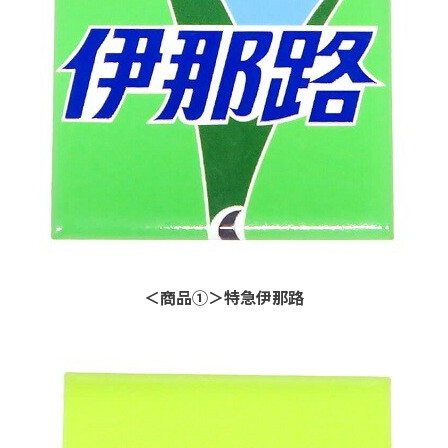
＜商品①＞特急伊那路