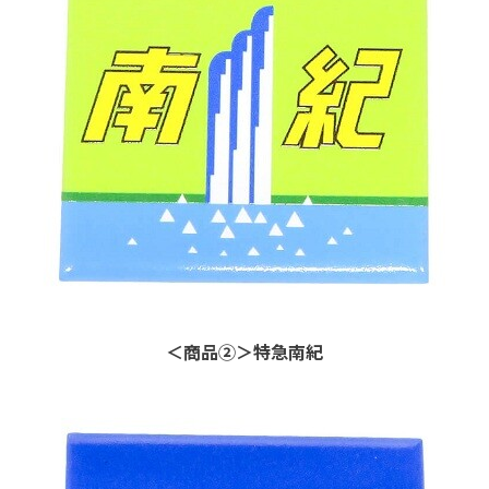
＜商品②＞特急南紀