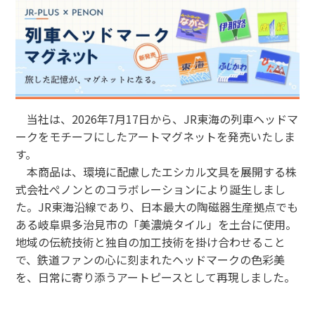
モバイルオーダーサービス
駅ナカみやげやこだわりの鉄道グッズ、オンライン限定商品な
どを取り揃えたサイトです。
JR東海MARKET
自社ECサイト
楽天市場
auPayマーケット
採用情報
当社は、2026年7月17日から、JR東海の列車ヘッドマ
お問い合わせ・FAQ
ークをモチーフにしたアートマグネットを発売いたしま
す。
本商品は、環境に配慮したエシカル文具を展開する株
式会社ぺノンとのコラボレーションにより誕生しまし
特産品や名産品たちを産地からみなさまのもとへお届けするサ
た。JR東海沿線であり、日本最大の陶磁器生産拠点でも
イトです。
ある岐阜県多治見市の「美濃焼タイル」を土台に使用。
JR東海MARKET
楽天市場
地域の伝統技術と独自の加工技術を掛け合わせること
auPayマーケット
で、鉄道ファンの心に刻まれたヘッドマークの色彩美
を、日常に寄り添うアートピースとして再現しました。