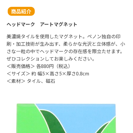
商品紹介
東海新幹線の駅店舗で駅弁が受取れる駅弁予約サイトです。
ヘッドマーク アートマグネット
JR東海MARKET
美濃焼タイルを使用したマグネット。ペノン独自の印
刷・加工技術が生み出す、柔らかな光沢と立体感が、小
さな一粒の中でヘッドマークの存在感を際立たせます。
ぜひコレクションしてお楽しみください。
＜販売価格＞ 各880円（税込）
＜サイズ＞ 約 幅5×高さ5×厚さ0.8cm
＜素材＞ タイル、磁石