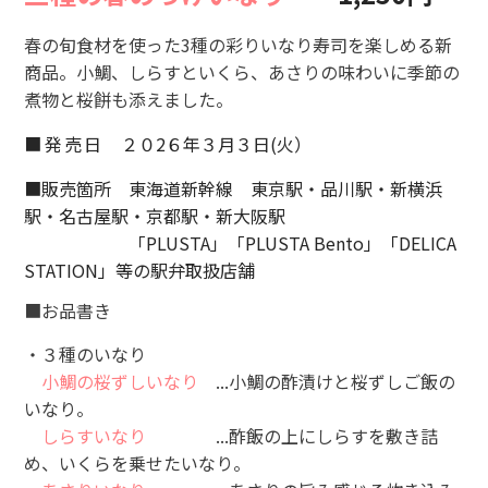
JR東海MARKET
春の旬食材を使った
3
種の彩りいなり寿司を楽しめる新
商品。
小鯛、しらすといくら、あさりの味わいに季節の
煮物と桜餅も添えました。
■発売日
２０
2
６年３月３日
(
火）
■販売箇所
東海道新幹線 東京駅・品川駅・新横浜
駅・
名古屋駅・京都駅・新大阪駅
「
PLUSTA
」「
PLUSTA Bento
」
「
DELICA
STATION
」等の駅弁取扱店舗
■お品書き
・３種のいなり
小鯛の桜ずしいなり
...小鯛の酢漬けと桜ずしご飯の
いなり。
しらすいなり
...酢飯の上にしらすを敷き詰
め、いくらを乗せたいなり。