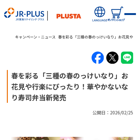
オンラインショップ
キャンペーン・ニュース
春を彩る「三種の春のっけいなり」お花見や行
オンラインショップから探す
春を彩る「三種の春のっけいなり」お
新商品
花見や行楽にぴったり！華やかないな
り寿司弁当新発売
キャンペーン・ニュース
公開日：2026/02/25
駅ナカみやげやこだわりの鉄道グッズ、オンライン限定商品な
駅から探す(店舗・商品等)
どを取り揃えたサイトです。
JR東海MARKET
自社ECサイト
楽天市場
auPayマーケット