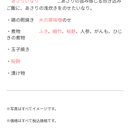
あさりいなり
...あさりの旨み感じる炊き込み
ご飯に、あさりの浅炊きをのせたいなり。
・鶏の照焼き
木の芽味噌
のせ
・煮物
ふき
、
細竹
、
桜麩
、人参、がんも、ひじ
きの煮物
・玉子焼き
・
桜餅
・漬け物
※写真はすべてイメージです。
※価格はすべて税込価格です。