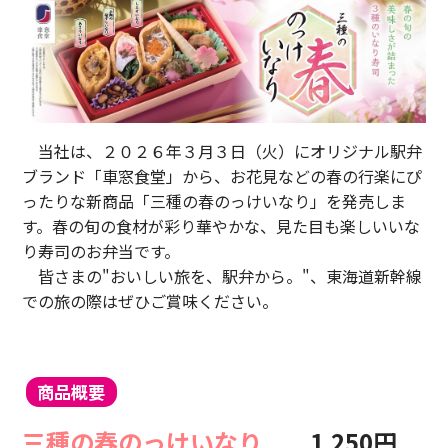
モバイルオーダーサービス
採用情報
当社は、２０２６年３月３日（火）にオリジナル駅弁
お問い合わせ・FAQ
ブランド「車窓食堂」から、お花見などの春の行楽にぴ
特産品や名産品たちを産地からみなさまのもとへお届けするサ
イトです。
ったりな新商品「三種の春のっけいなり」を発売しま
す。春の旬の食材が彩り華やかな、見た目も楽しいいな
JR東海MARKET
楽天市場
auPayマーケット
り寿司のお弁当です。
皆さまの"おいしい旅を、駅弁から。"、東海道新幹線
での旅
の際はぜひご賞味ください。
商品概要
東海新幹線の駅店舗で駅弁が受取れる駅弁予約サイトです。
三種の
春のっけいなり
1,250
円