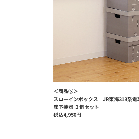
＜
商品⑤
＞
スローインボックス
JR
東海
313
系電
床下機器 ３個セット
税込
4,950
円