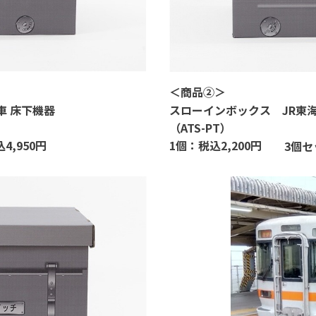
＜
商品②
＞
車 床下機器
スローインボックス
JR
東
（
ATS-PT
）
1
個：税込
2,200
円
込
4,950
円
3
個セ