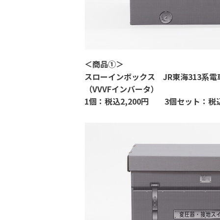
＜
商品①
＞
スローインボックス
JR
東海
313
系電
（
VVVF
インバータ）
1
個：税込
2,200
円
3
個セット：税