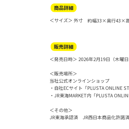
商品詳細
＜サイズ＞
外寸
約幅
33×
奥行
43×
販売詳細
＜発売日時＞
2026
年
2
月
19
日（木曜日
＜販売場所＞
当社公式オンラインショップ
・自社ECサイト「PLUSTA ONLINE S
・JR東海MARKET内「PLUSTA ONLIN
＜その他＞
JR
東海承認済 JR西日本商品化許諾