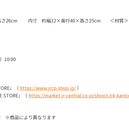
高さ
26cm
＜材質＞
内寸 約幅32×奥行40×高さ25cm
）
10:00
TORE」（
https://www.jrcp-shop.jp/
）
E STORE」（
https://market.jr-central.co.jp/shop/c/ck-kanto
済 ※商品により異なります