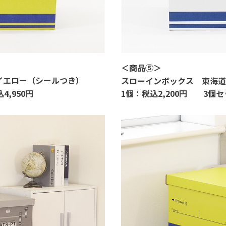
＜
商品⑤
＞
イエロー（シールつき）
スローインボックス 東海
1
個：税込
2,200
円
込
4,950
円
3
個セ