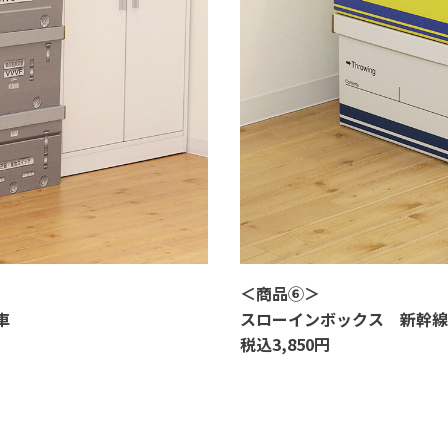
＜
商品⑥
＞
車
スローインボックス 新幹線
税込
3,850
円