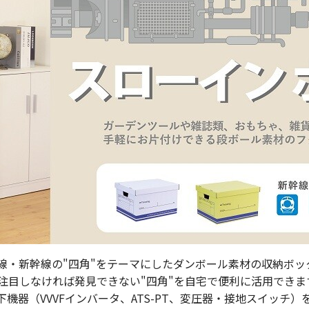
駅ナカみやげやこだわりの鉄道グッズ、オンライン限定商品
ECサイト
楽天市場
auPayマ
特産品や名産品たちを産地からみなさまのもとへお届けする
線・新幹線の"四角"をテーマにしたダンボール素材の収納ボッ
市場
auPayマーケット
目しなければ発見できない"四角"を自宅で便利に活用できま
下機器（
VVVF
インバータ、
ATS-PT
、変圧器・接地スイッチ）