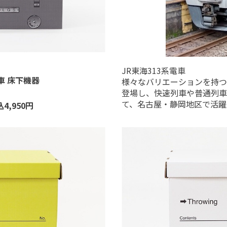
JR
東海
313
系電車
車 床下機器
様々なバリエーションを持つ
登場し、快速列車や普通列車
て、名古屋・静岡地区で活躍
込
4,950
円