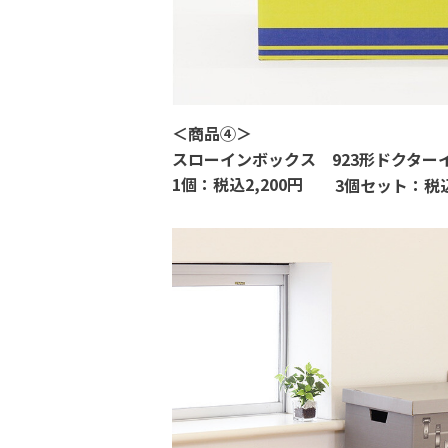
＜
商品④
＞
スローインボックス
923
形ドクター
1
個：税込
2,200
円
3
個セット：税