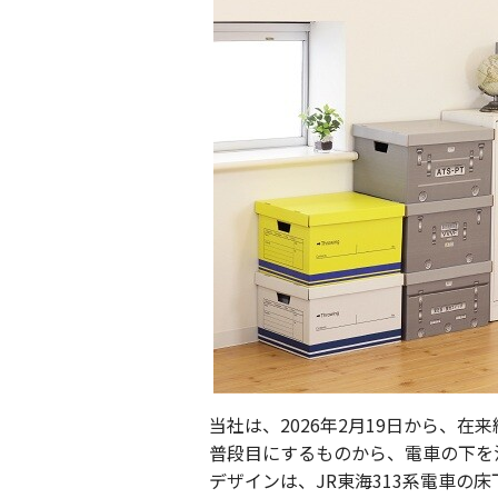
JR東海MARKET
自社
当社は、
2026
年
2
月
19
日から、在来
JR東海MARKET
楽天
普段目にするものから、電車の下を注
デザインは、
JR
東海
313
系電車の床