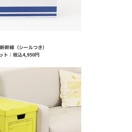
道新幹線（シールつき）
ット：税込
4,950
円