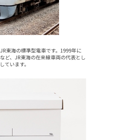
JR
東海の標準型電車です。
1999
年に
など、
JR
東海の在来線車両の代表とし
しています。