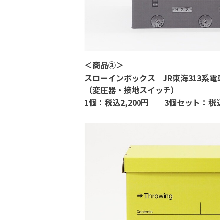
＜
商品③
＞
スローインボックス
JR
東海
313
系電
（変圧器・接地スイッチ）
1
個：
税込
2,200
円
3
個セット：税