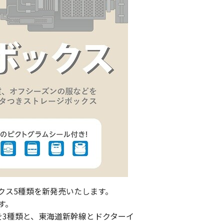
などを取り揃えたサイトです。
ーケット
サイトです。
クス
5
種類を新発売いたします。
す。
を
3
種類と、東海道新幹線とドクターイ