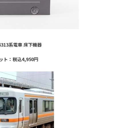
海
313
系電車 床下機器
ット：税込
4,950
円