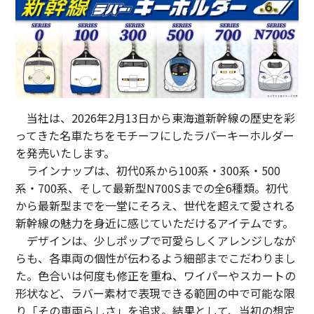
モバイルオーダーサービス
駅ナカみやげやこだわりの鉄道グッズ、オンライン限定商品な
どを取り揃えたサイトです。
JR東海MARKET
自社ECサイト
採用情報
楽天市場
auPayマーケット
当社は、
2026
年
2
月
13
日から東海道新幹線の歴史を彩
お問い合わせ・FAQ
ってきた名車たちをモチーフにしたラバーキーホルダー
を発売いたします。
ラインナップは、初代
0
系から
100
系・
300
系・
500
系・
700
系、そして最新型
N700S
までの全
6
種類。初代
特産品や名産品たちを産地からみなさまのもとへお届けするサ
から最新型までを一堂にそろえ、世代を超えて愛される
イトです。
新幹線の魅力を身近に感じていただけるアイテムです。
JR東海MARKET
楽天市場
デザインは、少しポップで可愛らしくアレンジしなが
auPayマーケット
らも、各車両の個性が伝わるよう細部までこだわりまし
た。色合いは何度も修正を重ね、ワイパーやスカートの
形状など、ラバー素材で表現できる範囲の中で可能な限
り「その車両らしさ」を追求。結果として、当初の想定