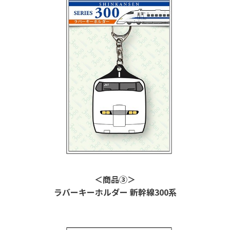
＜商品③＞
ラバーキーホルダー 新幹線
300
系