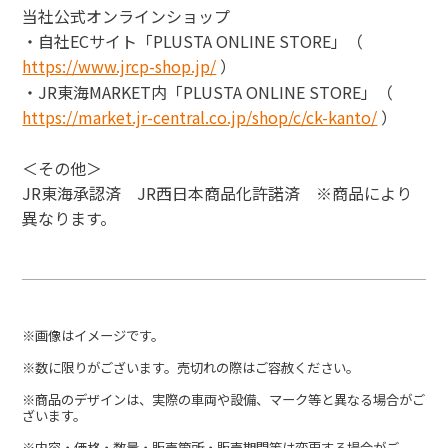
当社公式オンラインショップ
・自社
EC
サイト「
PLUSTA ONLINE STORE
」（
https://www.jrcp-shop.jp/
）
・
JR
東海
MARKET
内「
PLUSTA ONLINE STORE
」（
https://market.jr-central.co.jp/shop/c/ck-kanto/
）
＜その他＞
JR
東海承認済
JR
西日本商品化許諾済 ※商品により
異なります。
※画像はイメージです。
※数に限りがございます。売切れの際はご容赦ください。
※商品のデザインは、実際の車両や設備、マーク等と異なる場合がご
ざいます。
※内容・価格・数量・販売箇所・販売期間等は変更する場合がご