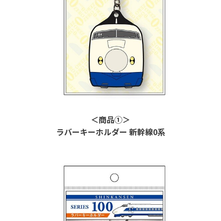
＜商品①＞
ラバーキーホルダー 新幹線
0
系