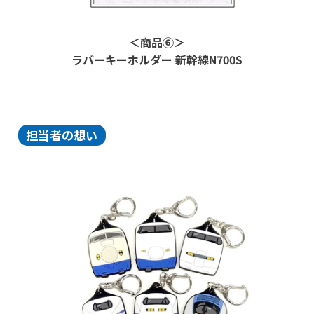
＜商品⑥＞
ラバーキーホルダー 新幹線
N700S
担当者の想い