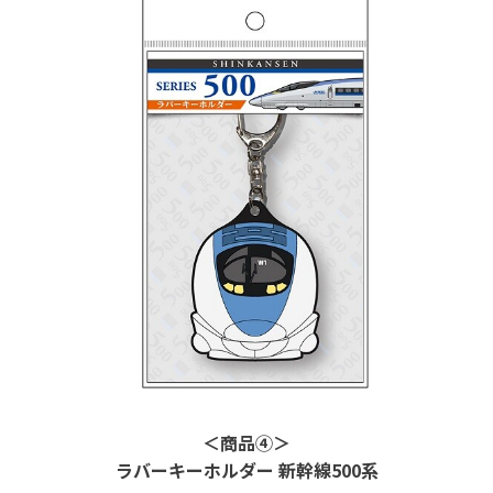
＜商品④＞
ラバーキーホルダー 新幹線
500
系