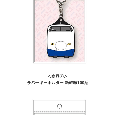
＜商品②＞
ラバーキーホルダー 新幹線
100
系