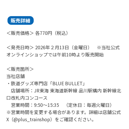
販売詳細
＜販売価格＞ 各
770
円（税込）
＜発売日時＞
2026
年２月
13
日（金曜日） ※当社公式
オンラインショップでは午前
10
時より販売開始
＜販売箇所＞
当社店舗
・鉄道グッズ専門店「
BLUE BULLET
」
店舗場所：
JR
東海 東海道新幹線 品川駅構内 新幹線北
口改札内コンコース
営業時間：
9:50
～
15:35
（定休日：毎週火曜日）
※営業時間を変更する場合があります。詳細は店舗公式
X
（
@plus_trainshop
）をご確認ください。