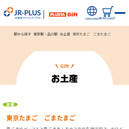
オンラインショップ
駅から探す
東京駅
・
品川駅
お土産
東京たまご ごまたまご
オンラインショップから探す
新商品
キャンペーン・ニュース
定番
駅ナカみやげやこだわりの鉄道グッズ、オンライン限定商品な
駅から探す(店舗・商品等)
どを取り揃えたサイトです。
東京たまご ごまたまご
JR東海MARKET
自社ECサイト
楽天市場
auPayマーケット
黒ごまのペーストと黒ごまあんをカステラ生地で包み、ホワイ