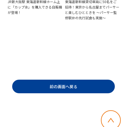
ず
JR新大阪駅 東海道新幹線ホーム上
東海道新幹線貸切車両に50名をご
鉄
に「カップ氷」を購入できる自販機
招待！東京から名古屋までパーサー
の
新発
が登場！
と楽しむひとときを ～パーサー監
む
修駅弁の先行試食も実施～
り
ラ
前の画面へ戻る