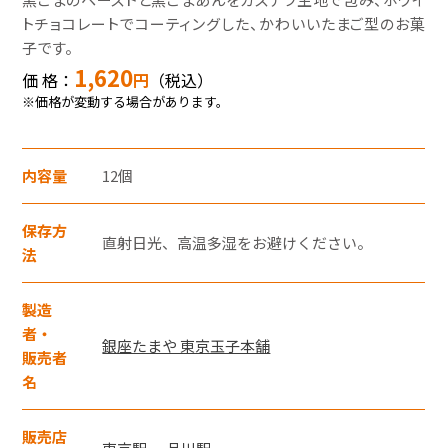
モバイルオーダーサービス
トチョコレートでコーティングした、かわいいたまご型のお菓
子です。
1,620
価 格：
円
（税込）
採用情報
※価格が変動する場合があります。
お問い合わせ・FAQ
内容量
12個
特産品や名産品たちを産地からみなさまのもとへお届けするサ
イトです。
保存方
JR東海MARKET
楽天市場
直射日光、高温多湿をお避けください。
auPayマーケット
法
製造
者・
銀座たまや 東京玉子本舗
販売者
名
東海新幹線の駅店舗で駅弁が受取れる駅弁予約サイトです。
販売店