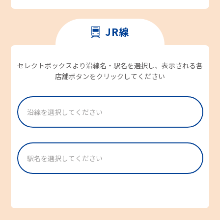
JR線
セレクトボックスより沿線名・駅名を選択し、表示される各
店舗ボタンをクリックしてください
沿線を選択してください
[ 関東エリア ] 東海道本線/横須賀線/京浜東北線/山
[ 静岡エリア ] 御殿場線
[ 静岡エリア ] 東海道本線
[ 愛知・岐阜・三重エリア ] 太多線
[ 愛知・岐阜・三重エリア ] 関西本線
[ 愛知・岐阜・三重エリア ] 紀勢本線
[ 愛知・岐阜・三重エリア ] 参宮線
[ 愛知・岐阜・三重エリア ] 高山本線
[ 愛知・岐阜・三重エリア ] 武豊線
[ 愛知・岐阜・三重エリア ] 中央本線
[ 愛知・岐阜・三重エリア ] 東海道本線
[ 愛知・岐阜・三重エリア ] 名松線
手線
駅名を選択してください