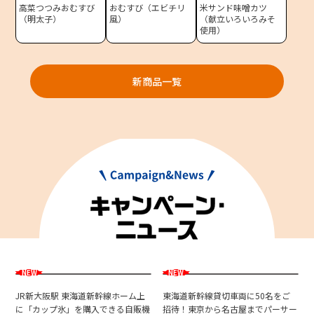
高菜つつみおむすび
おむすび（エビチリ
米サンド味噌カツ
（明太子）
風）
（献立いろいろみそ
東海新幹線の駅店舗で駅弁が受取れる駅弁予約サイトです。
使用）
JR東海MARKET
新商品一覧
JR新大阪駅 東海道新幹線ホーム上
東海道新幹線貸切車両に50名をご
に「カップ氷」を購入できる自販機
招待！東京から名古屋までパーサー