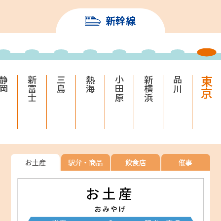
新幹線
静岡
新富士
三島
熱海
小田原
新横浜
品川
東京
お土産
駅弁・商品
飲食店
催事