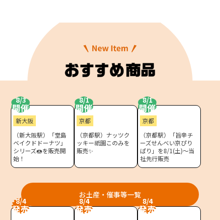
どを取り揃えたサイトです。
モバイルオーダーサービス
JR東海MARKET
自社ECサイト
楽天市場
auPayマーケット
採用情報
お問い合わせ・FAQ
8/3
8/1
8/1
開催
開催
開催
特産品や名産品たちを産地からみなさまのもとへお届けするサ
新大阪
京都
京都
イトです。
（新大阪駅）「堂島
（京都駅）ナッツク
（京都駅）「旨辛チ
JR東海MARKET
楽天市場
ベイクドドーナツ」
ッキー祇園このみを
ーズせんべい京ぴり
auPayマーケット
シリーズ🍩を販売開
販売✨
ぱり」を8/1(土)～当
始！
社先行販売
お土産・催事等一覧
8/4
8/4
8/4
発売
発売
発売