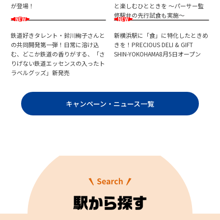
が登場！
と楽しむひとときを ～パーサー監
修駅弁の先行試食も実施～
鉄道好きタレント・鈴川絢子さんと
新横浜駅に「食」に特化したときめ
の共同開発第一弾！日常に溶け込
きを！PRECIOUS DELI & GIFT
む、どこか鉄道の香りがする、「さ
SHIN-YOKOHAMA8月5日オープン
りげない鉄道エッセンスの入ったト
ラベルグッズ」新発売
キャンペーン・ニュース一覧