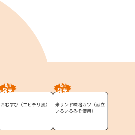
8/4
8/4
発売
発売
おむすび（エビチリ風）
米サンド味噌カツ（献立
いろいろみそ使用）