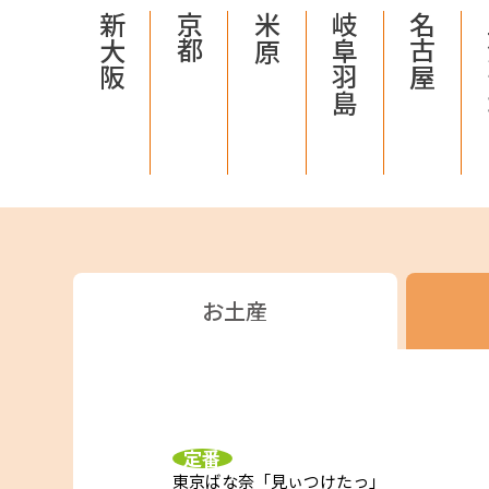
新大阪
京都
米原
岐阜羽島
名古屋
お土産
定番
東京ばな奈「見ぃつけたっ」