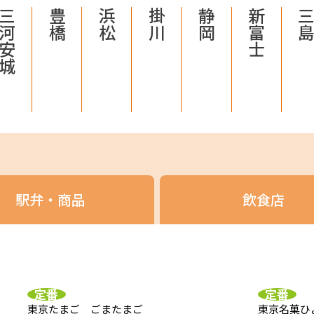
三河安城
豊橋
浜松
掛川
静岡
新富士
三
駅弁・商品
飲食店
定番
定番
東京たまご ごまたまご
東京名菓ひ