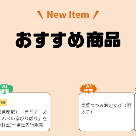
東海新幹線の駅店舗で駅弁が受取れる駅弁予約サイトです。
8/1
8/4
開催
発売
京都
高菜つつみおむすび（明
太子）
（京都駅）「旨辛チーズ
せんべい京ぴりぱり」を
8/1(土)～当社先行販売