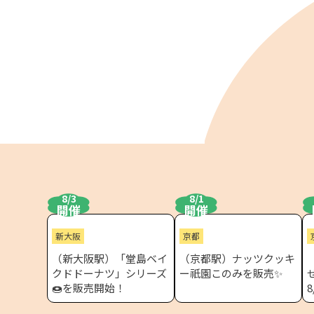
JR東海MARKET
8/3
8/1
開催
開催
新大阪
京都
（新大阪駅）「堂島ベイ
（京都駅）ナッツクッキ
クドドーナツ」シリーズ
ー祇園このみを販売✨
🍩を販売開始！