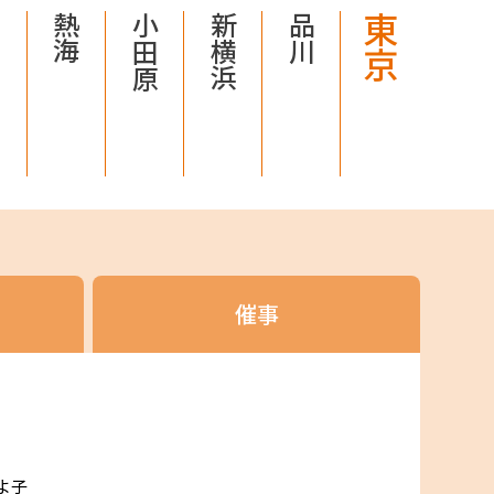
島
熱海
小田原
新横浜
品川
東京
催事
よ子