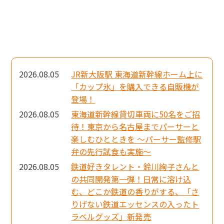
2026.08.05
JR新大阪駅 東海道新幹線ホーム上に
「カップ氷」を購入できる自販機が
登場！
2026.08.05
東海道新幹線貸切車両に50名をご招
待！東京から名古屋までパーサーと
楽しむひとときを ～パーサー監修駅
弁の先行試食も実施～
2026.08.05
鉄道好きタレント・鈴川絢子さんと
の共同開発第一弾！日常に溶け込
む、どこか鉄道の香りがする、「さ
りげない鉄道エッセンスの入ったト
ラベルグッズ」新発売