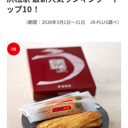
モバイルオーダーサービス
ップ10！
（期間：2026年5月1日～31日 JR-PLUS調べ）
採用情報
駅ナカみやげやこだわりの鉄道グッズ、オンライン限定商品な
どを取り揃えたサイトです。
JR東海MARKET
自社ECサイト
楽天市場
auPayマーケット
1位
お問い合わせ・FAQ
特産品や名産品たちを産地からみなさまのもとへお届けするサ
イトです。
JR東海MARKET
楽天市場
auPayマーケット